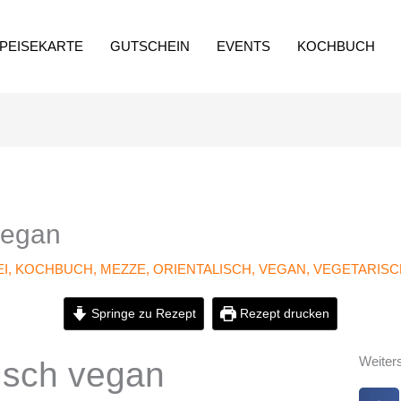
PEISEKARTE
GUTSCHEIN
EVENTS
KOCHBUCH
 vegan
I
,
KOCHBUCH
,
MEZZE
,
ORIENTALISCH
,
VEGAN
,
VEGETARISC
Springe zu Rezept
Rezept drucken
Weiter
lisch vegan