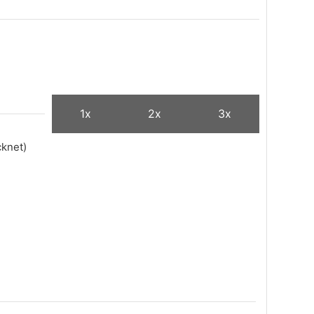
1x
2x
3x
cknet)