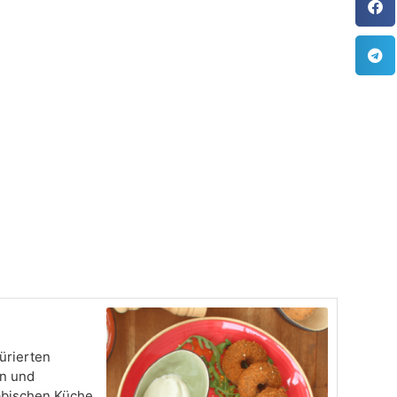
Minuten
pürierten
rn und
abischen Küche,