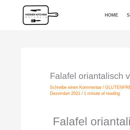
Zum
Inhalt
HOME
S
springen
Falafel oriantalisch
Schreibe einen Kommentar
/
GLUTENFRE
Dezember 2021
/
1 minute of reading
Falafel orianta