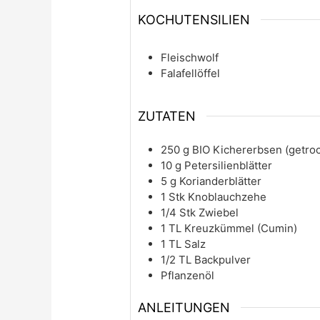
KOCHUTENSILIEN
Fleischwolf
Falafellöffel
ZUTATEN
250
g
BIO Kichererbsen (getro
10
g
Petersilienblätter
5
g
Korianderblätter
1
Stk
Knoblauchzehe
1/4
Stk
Zwiebel
1
TL
Kreuzkümmel (Cumin)
1
TL
Salz
1/2
TL
Backpulver
Pflanzenöl
ANLEITUNGEN