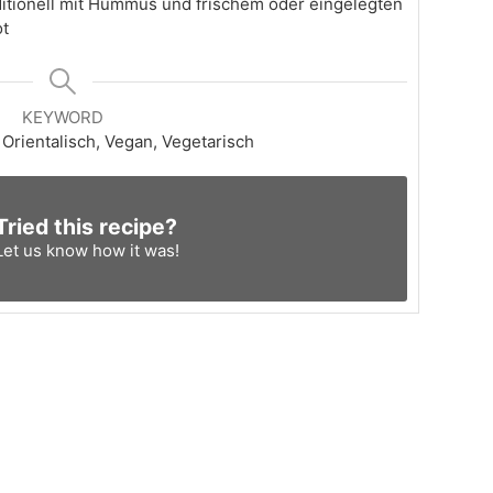
aditionell mit Hummus und frischem oder eingelegten
ot
KEYWORD
Orientalisch, Vegan, Vegetarisch
Tried this recipe?
Let us know
how it was!