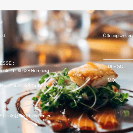
akt
Öffnungszeiten
ESSE :
DI – SO:
lostr. 10, 90429 Nürnberg
MO:
E: +49 911 38 45 17 78
IL: info@hiddenkitchen.eu