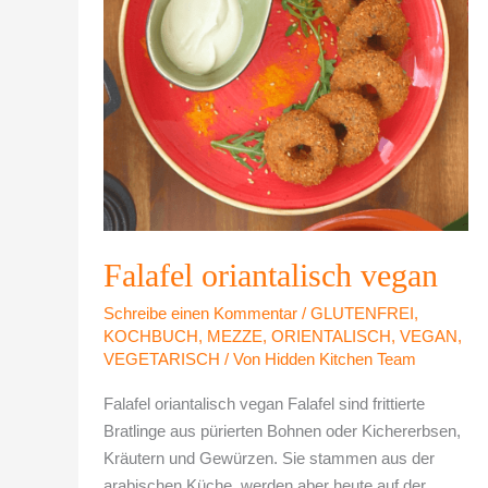
Falafel oriantalisch vegan
Schreibe einen Kommentar
/
GLUTENFREI
,
KOCHBUCH
,
MEZZE
,
ORIENTALISCH
,
VEGAN
,
VEGETARISCH
/ Von
Hidden Kitchen Team
Falafel oriantalisch vegan Falafel sind frittierte
Bratlinge aus pürierten Bohnen oder Kichererbsen,
Kräutern und Gewürzen. Sie stammen aus der
arabischen Küche, werden aber heute auf der