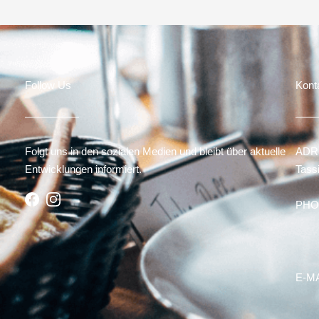
Follow Us
Kont
Folgt uns in den sozialen Medien und bleibt über aktuelle
ADR
Entwicklungen informiert.
Tassi
PHON
E-MA